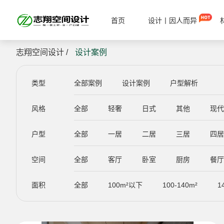
首页
设计丨因人而异
志翔空间设计 /
设计案例
类型
全部案例
设计案例
户型解析
风格
全部
轻奢
日式
其他
现
户型
全部
一居
二居
三居
四
空间
全部
客厅
卧室
厨房
餐
面积
全部
100m²以下
100-140m²
1