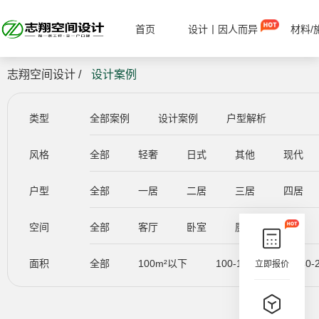
首页
设计丨因人而异
材料/
志翔空间设计 /
设计案例
类型
全部案例
设计案例
户型解析
风格
全部
轻奢
日式
其他
现代
户型
全部
一居
二居
三居
四居
空间
全部
客厅
卧室
厨房
餐厅
面积
全部
100m²以下
100-140m²
140-
立即报价