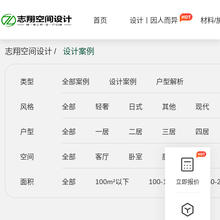
首页
设计丨因人而异
材料/
志翔空间设计 /
设计案例
类型
全部案例
设计案例
户型解析
风格
全部
轻奢
日式
其他
现代
户型
全部
一居
二居
三居
四居
空间
全部
客厅
卧室
厨房
餐厅
面积
全部
100m²以下
100-140m²
140-
立即报价