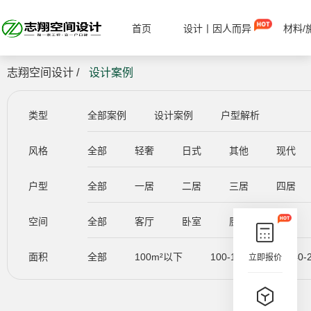
首页
设计丨因人而异
材料/
志翔空间设计 /
设计案例
类型
全部案例
设计案例
户型解析
风格
全部
轻奢
日式
其他
现代
户型
全部
一居
二居
三居
四居
空间
全部
客厅
卧室
厨房
餐厅
面积
全部
100m²以下
100-140m²
140-
立即报价