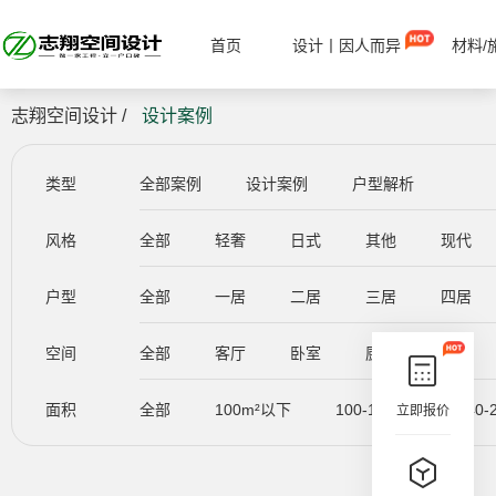
首页
设计丨因人而异
材料/
志翔空间设计 /
设计案例
类型
全部案例
设计案例
户型解析
风格
全部
轻奢
日式
其他
现代
户型
全部
一居
二居
三居
四居
空间
全部
客厅
卧室
厨房
餐厅
面积
全部
100m²以下
100-140m²
140-
立即报价