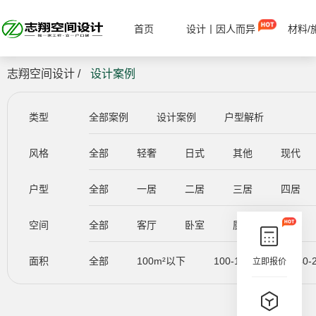
首页
设计丨因人而异
材料/
志翔空间设计 /
设计案例
类型
全部案例
设计案例
户型解析
风格
全部
轻奢
日式
其他
现代
户型
全部
一居
二居
三居
四居
空间
全部
客厅
卧室
厨房
餐厅
面积
全部
100m²以下
100-140m²
140-
立即报价