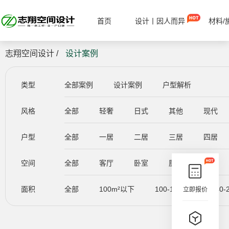
首页
设计丨因人而异
材料/
志翔空间设计 /
设计案例
类型
全部案例
设计案例
户型解析
风格
全部
轻奢
日式
其他
现代
户型
全部
一居
二居
三居
四居
空间
全部
客厅
卧室
厨房
餐厅
面积
全部
100m²以下
100-140m²
140-
立即报价