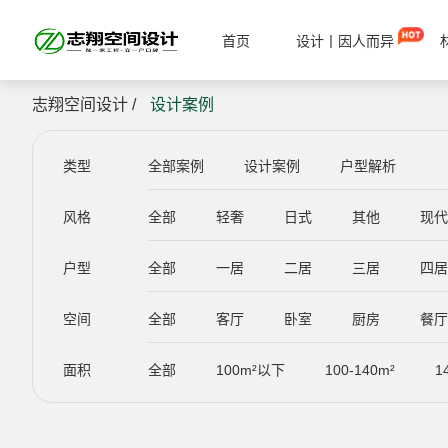
首页
设计丨因人而异
志翔空间设计 /
设计案例
类型
全部案例
设计案例
户型解析
风格
全部
轻奢
日式
其他
现
户型
全部
一居
二居
三居
四
空间
全部
客厅
卧室
厨房
餐
面积
全部
100m²以下
100-140m²
1